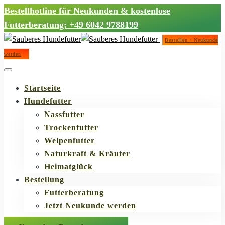
Bestellhotline für Neukunden & kostenlose
Futterberatung: +49 6042 9788199
Bestellen / Neukunde
werden
Startseite
Hundefutter
Nassfutter
Trockenfutter
Welpenfutter
Naturkraft & Kräuter
Heimatglück
Bestellung
Futterberatung
Jetzt Neukunde werden