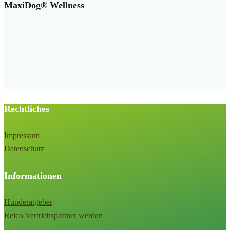
MaxiDog® Wellness
Rechtliches
Impressum
Datenschutz
Informationen
Hunderatgeber
Reico Vertriebspartner werden