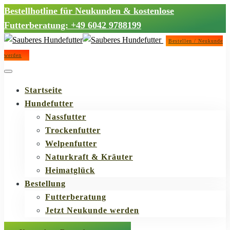
Bestellhotline für Neukunden & kostenlose
Futterberatung: +49 6042 9788199
Bestellen / Neukunde
werden
Startseite
Hundefutter
Nassfutter
Trockenfutter
Welpenfutter
Naturkraft & Kräuter
Heimatglück
Bestellung
Futterberatung
Jetzt Neukunde werden