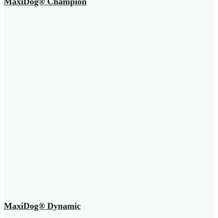
MaxiDog® Champion
MaxiDog® Dynamic