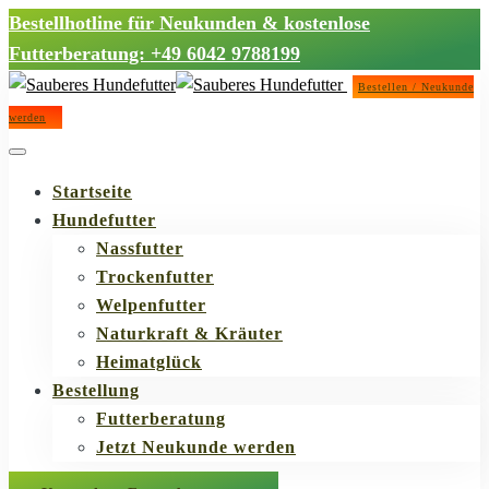
Bestellhotline für Neukunden & kostenlose
Futterberatung: +49 6042 9788199
Bestellen / Neukunde
werden
Startseite
Hundefutter
Nassfutter
Trockenfutter
Welpenfutter
Naturkraft & Kräuter
Heimatglück
Bestellung
Futterberatung
Jetzt Neukunde werden