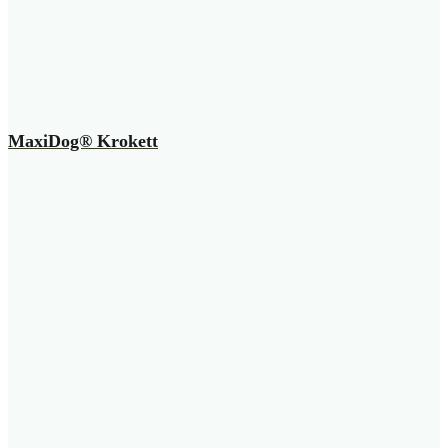
MaxiDog® Krokett