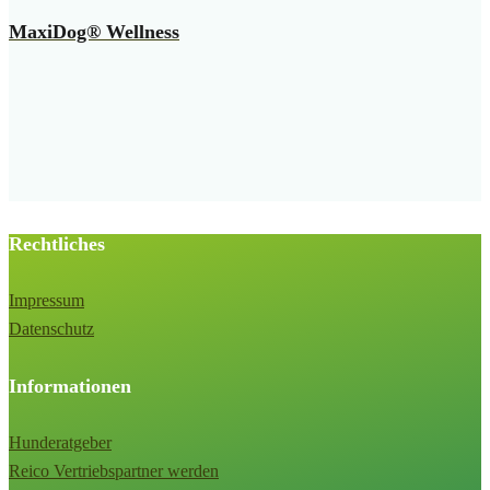
MaxiDog® Wellness
Rechtliches
Impressum
Datenschutz
Informationen
Hunderatgeber
Reico Vertriebspartner werden