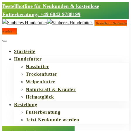
Bestellhotline für Neukunden & kostenlose
Futterberatung: +49 6042 9788199
Bestellen / Neukunde
werden
Startseite
Hundefutter
Nassfutter
Trockenfutter
Welpenfutter
Naturkraft & Kräuter
Heimatglück
Bestellung
Futterberatung
Jetzt Neukunde werden