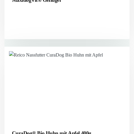
MaxidogVit® Geflügel
CuraDog® Bio Huhn mit Apfel 400g