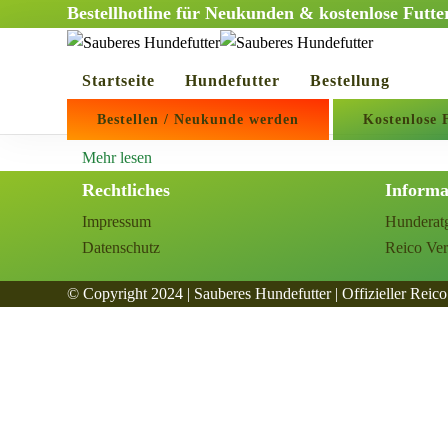
Bestellhotline für Neukunden & kostenlose Futt
Futterumstellun
Startseite
Hundefutter
Bestellung
Bestellen / Neukunde werden
Kostenlose 
Futterumstellung
Mehr lesen
Rechtliches
Informa
Impressum
Hunderat
Datenschutz
Reico Ver
© Copyright 2024 | Sauberes Hundefutter | Offizieller Reico