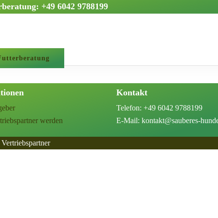
erberatung: +49 6042 9788199
g
Futterberatung
tionen
Kontakt
geber
Telefon: +49 6042 9788199
triebspartner werden
E-Mail: kontakt@sauberes-hunde
 Vertriebspartner