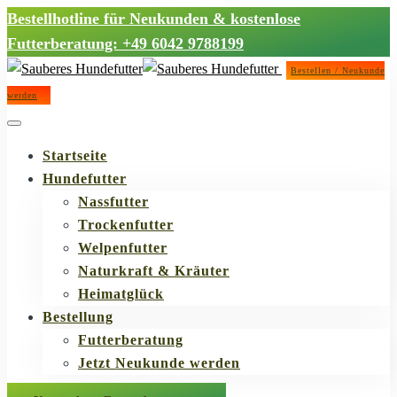
Bestellhotline für Neukunden & kostenlose
Futterberatung: +49 6042 9788199
Bestellen / Neukunde
werden
Startseite
Hundefutter
Nassfutter
Trockenfutter
Welpenfutter
Naturkraft & Kräuter
Heimatglück
Bestellung
Futterberatung
Jetzt Neukunde werden