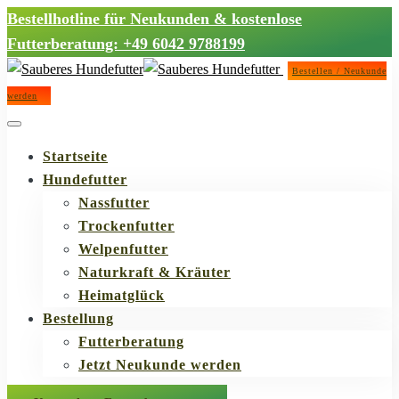
Bestellhotline für Neukunden & kostenlose
Futterberatung: +49 6042 9788199
Bestellen / Neukunde
werden
Startseite
Hundefutter
Nassfutter
Trockenfutter
Welpenfutter
Naturkraft & Kräuter
Heimatglück
Bestellung
Futterberatung
Jetzt Neukunde werden