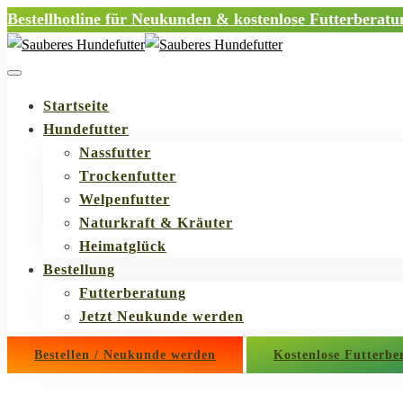
Bestellhotline für Neukunden & kostenlose Futterberat
Startseite
Hundefutter
Nassfutter
Trockenfutter
Welpenfutter
Naturkraft & Kräuter
Heimatglück
Bestellung
Futterberatung
Jetzt Neukunde werden
Bestellen / Neukunde werden
Kostenlose Futterbe