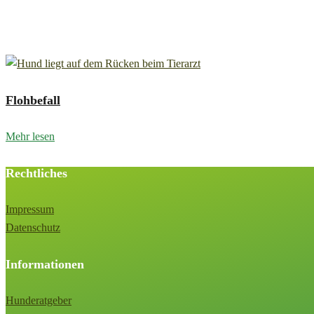
Flohbefall
Flohbefall
Mehr lesen
Rechtliches
Impressum
Datenschutz
Informationen
Hunderatgeber